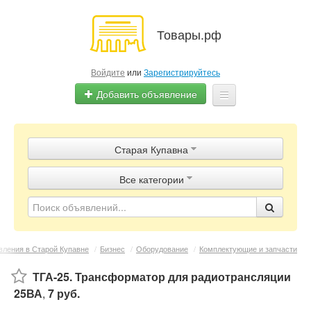
Товары.рф
Войдите
или
Зарегистрируйтесь
Добавить объявление
Главная
Старая Купавна
Объявления
Все категории
Магазины
Контакты
ления в Старой Купавне
/
Бизнес
/
Оборудование
/
Комплектующие и запчасти
ТГА-25. Трансформатор для радиотрансляции
25ВА
,
7 руб.