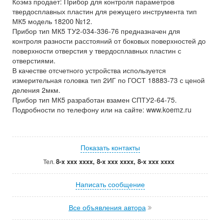
Коэмз продает: Прибор для контроля параметров
твердосплавных пластин для режущего инструмента тип
МК5 модель 18200 №12.
Прибор тип МК5 ТУ2-034-336-76 предназначен для
контроля разности расстояний от боковых поверхностей до
поверхности отверстия у твердосплавных пластин с
отверстиями.
В качестве отсчетного устройства используется
измерительная головка тип 2ИГ по ГОСТ 18883-73 с ценой
деления 2мкм.
Прибор тип МК5 разработан взамен СПТУ2-64-75.
Подробности по телефону или на сайте: www.koemz.ru
Показать контакты
8-x xxx xxxx, 8-x xxx xxxx, 8-x xxx xxxx
Тел.
Написать сообщение
Все объявления автора