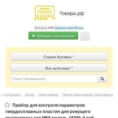
Товары.рф
Войдите
или
Зарегистрируйтесь
Добавить объявление
Главная
Старая Купавна
Объявления
Все категории
Магазины
Контакты
Старой Купавне
/
Бизнес
/
Оборудование
/
Прочее оборудование / инструменты
Прибор для контроля параметров
твердосплавных пластин для режущего
инструмента тип МК5 модель 18200
,
0 руб.
,