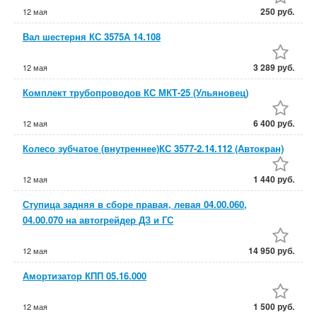
250 руб.
12 мая
Вал шестерня КС 3575А 14.108
3 289 руб.
12 мая
Комплект трубопроводов КС МКТ-25 (Ульяновец)
6 400 руб.
12 мая
Колесо зубчатое (внутреннее)КС 3577-2.14.112 (Автокран)
1 440 руб.
12 мая
Ступица задняя в сборе правая, левая 04.00.060,
04.00.070 на автогрейдер ДЗ и ГС
14 950 руб.
12 мая
Амортизатор КПП 05.16.000
1 500 руб.
12 мая