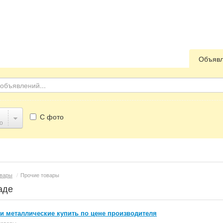
Объяв
С фото
о
вары
/
Прочие товары
аде
и металлические купить по цене производителя
товары