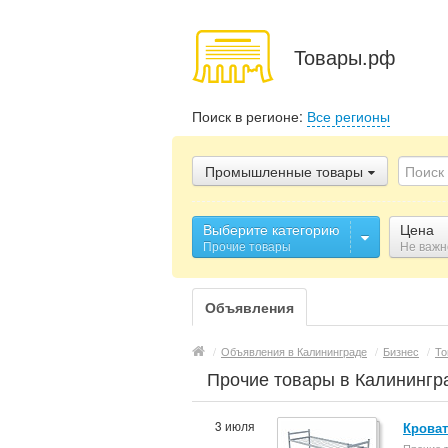
Товары.рф
Поиск в регионе:
Все регионы
Промышленные товары
Выберите категорию
Цена
Прочие товары
Не важн
Объявления
/
Объявления в Калининграде
/
Бизнес
/
То
Прочие товары в Калинингр
3 июля
Кроват
Прочие 