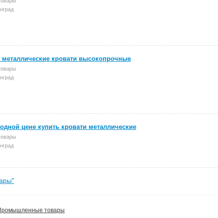
нград
 металлические кровати высокопрочные
товары
нград
одной цене купить кровати металлические
товары
нград
ары"
Промышленные товары