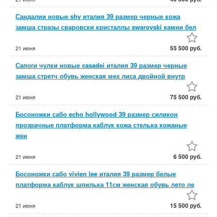
Сандалии новые shy италия 39 размер черные кожа
замша стразы сваровски кристаллы swarovski камни бел
55 500 руб.
21 июня
Сапоги чулки новые casadei италия 39 размер черные
замша стретч обувь женская мех лиса двойной внутр
75 500 руб.
21 июня
Босоножки сабо echo hollywood 39 размер силикон
прозрачные платформа каблук кожа стелька кожаные
жен
6 500 руб.
21 июня
Босоножки сабо vivien lee италия 39 размер белые
платформа каблук шпилька 11см женская обувь лето ле
15 500 руб.
21 июня