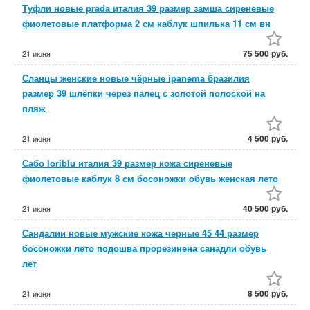
Туфли новые prada италия 39 размер замша сиреневые
фиолетовые платформа 2 см каблук шпилька 11 см вн
75 500 руб.
21 июня
Сланцы женские новые чёрные ipanema бразилия
размер 39 шлёпки через палец с золотой полоской на
пляж
4 500 руб.
21 июня
Сабо loriblu италия 39 размер кожа сиреневые
фиолетовые каблук 8 см босоножки обувь женская лето
40 500 руб.
21 июня
Сандалии новые мужские кожа черные 45 44 размер
босоножки лето подошва прорезинена санадли обувь
лет
8 500 руб.
21 июня