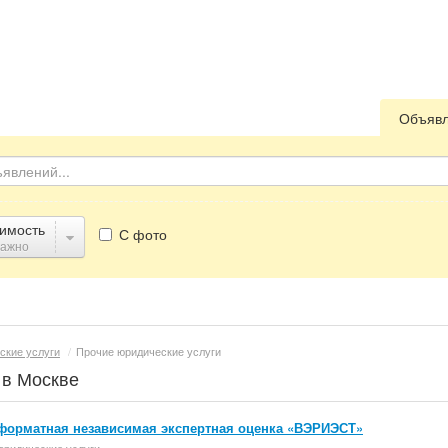
Объяв
имость
С фото
важно
ские услуги
/
Прочие юридические услуги
 в Москве
форматная независимая экспертная оценка «ВЭРИЭСТ»
юридические услуги