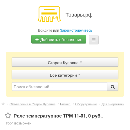
Товары.рф
Войдите
или
Зарегистрируйтесь
Добавить объявление
Главная
Старая Купавна
Объявления
Все категории
Магазины
Контакты
/
Объявления в Старой Купавне
/
Бизнес
/
Оборудование
/
Для энергетики
Реле температурное ТРМ 11-01
,
0 руб.
,
торг возможен